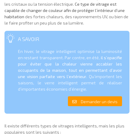
les cristaux ou la tension électrique.
Ce type de vitrage est
capable de changer de couleur afin de protéger l’intérieur d’une
habitation
des fortes chaleurs, des rayonnements UV, ou bien de
le faire profiter un peu plus de sa lumière.
A SAVOIR
En hiver, le vitrage intelligent optimise la luminosité
en restant transparent. Par contre, en été,
il s’opacifie
pour éviter que la chaleur vienne accabler les
occupants de la maison, tout en permettant d’avoir
une vision parfaite vers l’extérieur
. Qu’importent les
saisons, le verre intelligent permet de réaliser
d’importantes économies d’énergie.
Demander un devis
Il existe différents types de vitrages intelligents, mais les plus
populaires sont les suivants :