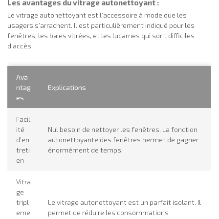
Les avantages du vitrage autonettoyant :
Le vitrage autonettoyant est l’accessoire à mode que les
usagers s’arrachent. Il est particulièrement indiqué pour les
fenêtres, les baies vitrées, et les lucarnes qui sont difficiles
d’accès.
Ava
ntag
Explications
es
Facil
ité
Nul besoin de nettoyer les fenêtres. La fonction
d’en
autonettoyante des fenêtres permet de gagner
treti
énormément de temps.
en
Vitra
ge
tripl
Le vitrage autonettoyant est un parfait isolant. Il
eme
permet de réduire les consommations