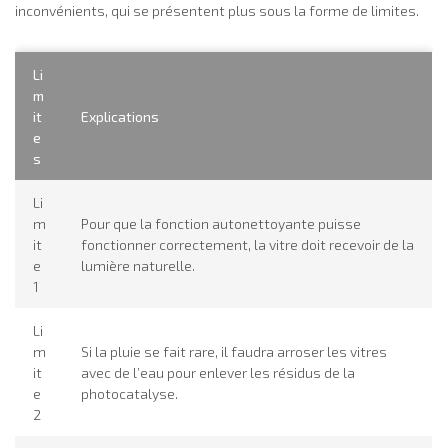
inconvénients, qui se présentent plus sous la forme de limites.
Li
m
it
Explications
e
s
Li
m
Pour que la fonction autonettoyante puisse
it
fonctionner correctement, la vitre doit recevoir de la
e
lumière naturelle.
1
Li
m
Si la pluie se fait rare, il faudra arroser les vitres
it
avec de l’eau pour enlever les résidus de la
e
photocatalyse.
2