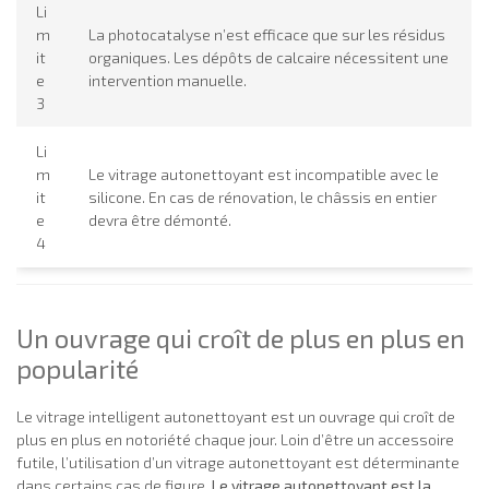
Li
m
La photocatalyse n’est efficace que sur les résidus
it
organiques. Les dépôts de calcaire nécessitent une
e
intervention manuelle.
3
Li
m
Le vitrage autonettoyant est incompatible avec le
it
silicone. En cas de rénovation, le châssis en entier
e
devra être démonté.
4
Un ouvrage qui croît de plus en plus en
popularité
Le vitrage intelligent autonettoyant est un ouvrage qui croît de
plus en plus en notoriété chaque jour. Loin d’être un accessoire
futile, l’utilisation d’un vitrage autonettoyant est déterminante
dans certains cas de figure.
Le vitrage autonettoyant est la