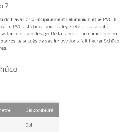
o ?
i de travailler
principalement l’aluminium et le PVC
. Il
iau. Le PVC est choisi pour sa
légèreté
et sa qualité
ésistance
et son
design
. De la fabrication numérique en
olaires
, le succès de ses innovations fait figurer Schüco
res.
chüco
nêtre
Disponibilité
C
Oui