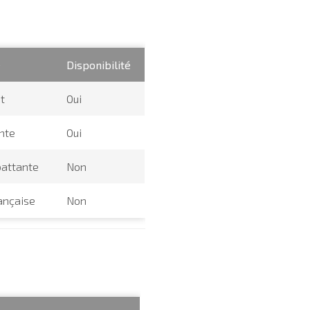
e
Disponibilité
t
Oui
nte
Oui
battante
Non
rançaise
Non