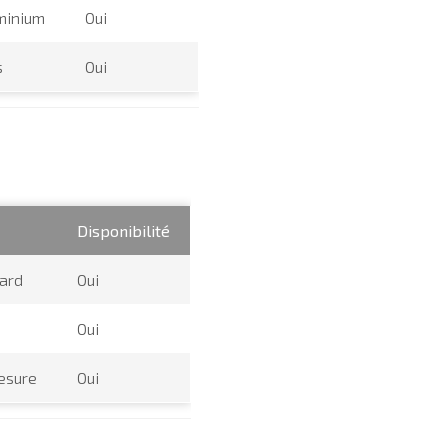
minium
Oui
s
Oui
Disponibilité
ard
Oui
Oui
esure
Oui