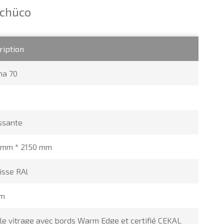
Schüco
ription
na 70
ssante
 mm * 2150 mm
lisse RAl
mm
le vitrage avec bords Warm Edge et certifié CEKAL