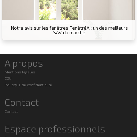
Notre avis sur les fenêtres FenêtréA : un des meilleurs
SAV du marché
A propos
Mentions légales
CGU
Politique de confidentialité
Contact
Contact
Espace professionnels