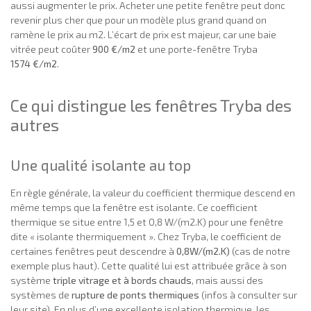
aussi augmenter le prix. Acheter une petite fenêtre peut donc
revenir plus cher que pour un modèle plus grand quand on
ramène le prix au m2. L’écart de prix est majeur, car une baie
vitrée peut coûter
900 €/m2
et une porte-fenêtre Tryba
1574 €/m2
.
Ce qui distingue les fenêtres Tryba des
autres
Une qualité isolante au top
En règle générale, la valeur du coefficient thermique descend en
même temps que la fenêtre est isolante. Ce coefficient
thermique se situe entre 1,5 et 0,8 W/(m2.K) pour une fenêtre
dite « isolante thermiquement ». Chez Tryba, le coefficient de
certaines fenêtres peut descendre à
0,8W/(m2.K)
(cas de notre
exemple plus haut). Cette qualité lui est attribuée grâce à son
système
triple vitrage et à bords chauds
, mais aussi des
systèmes de
rupture de ponts thermiques
(infos à consulter sur
leur site). En plus d’une excellente isolation thermique, les