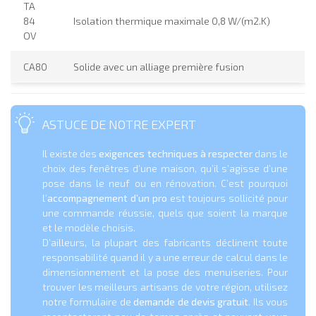
TA
84
Isolation thermique maximale 0,8 W/(m2.K)
OV
CA80
Solide avec un alliage première fusion
ASTUCE DE NOTRE EXPERT
Il existe des
exigences techniques à respecter
dans le
choix des fenêtres d’une maison, qu’il s’agisse d’une
pose dans le neuf ou en rénovation. C’est pourquoi
l’
accompagnement d’un pro
est toujours sollicité pour
une commande réussie, quels que soient la marque
et le modèle choisis.
D’ailleurs, la plupart des fabricants déclinent toute
responsabilité quand il y a une erreur de calcul dans le
dimensionnement et la pose des menuiseries. Pour
trouver les meilleurs artisans de votre région, utilisez
notre formulaire de
demande de devis gratuit
. Ils vous