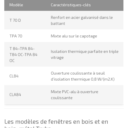
Modèle
Caractéristiques-clés
Renfort en acier galvanisé dans le
T 70 D
battant
TPA 70
Mixte alu sur le capotage
T 84–TPA 84-
Isolation thermique parfaite en triple
T84 OC-TPA 84
vitrage
OC
Ouverture coulissante à seuil
CL84
d’isolation thermique 0,8 W/(m2.K)
Mixte PVC-alu à ouverture
CLA84
coulissante
Les modèles de fenêtres en bois et en