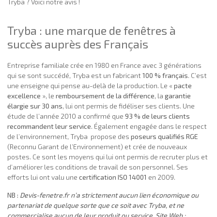
Tryba ? Voici notre avis !
Tryba : une marque de fenêtres à
succès auprès des Français
Entreprise familiale crée en 1980 en France avec 3 générations
qui se sont succédé, Tryba est un fabricant
100 % français
. C’est
une enseigne qui pense au-delà de la production. Le «
pacte
excellence
», le
remboursement de la différence
, la
garantie
élargie sur 30 ans
, lui ont permis de fidéliser ses clients. Une
étude de l’année 2010 a confirmé que
93 % de leurs clients
recommandent leur service
. Également engagée dans le respect
de l’environnement, Tryba propose des
poseurs qualifiés RGE
(Reconnu Garant de l’Environnement) et crée de nouveaux
postes. Ce sont les moyens qui lui ont permis de recruter plus et
d’améliorer les conditions de travail de son personnel. Ses
efforts lui ont valu une
certification ISO 14001
en 2009.
NB :
Devis-fenetre.fr n’a strictement aucun lien économique ou
partenariat de quelque sorte que ce soit avec Tryba, et ne
commercialise aucun de leur produit ou service. Site Web :