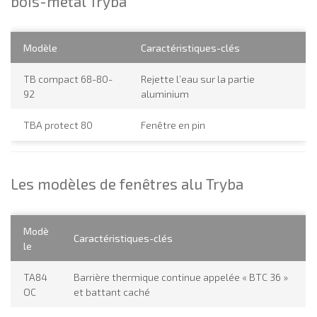
bois-métal Tryba
Modèle
Caractéristiques-clés
TB compact 68-80-
Rejette l’eau sur la partie
92
aluminium
TBA protect 80
Fenêtre en pin
Les modèles de fenêtres alu Tryba
Modè
Caractéristiques-clés
le
TA84
Barrière thermique continue appelée « BTC 36 »
OC
et battant caché