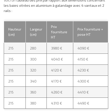
Voici un
tableau des prix par rapport aux dimensions concernant
les baies vitrées en aluminium à galandage avec 4 vantaux et 2
rails
:
Prix
Hauteur
Largeur
Prix fourniture +
fourniture
(cm)
(cm)
pose HT
HT
215
280
3980 €
4090 €
215
300
4040 €
4150 €
215
320
4120 €
4230 €
215
340
4170 €
4300 €
215
360
4260 €
4410 €
215
380
4310 €
4490 €