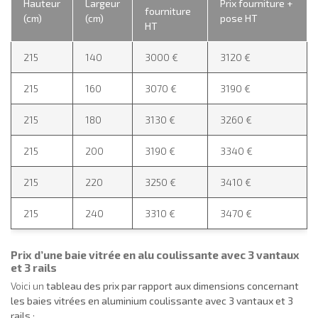
Hauteur
Largeur
Prix fourniture +
fourniture
(cm)
(cm)
pose HT
HT
215
140
3000 €
3120 €
215
160
3070 €
3190 €
215
180
3130 €
3260 €
215
200
3190 €
3340 €
215
220
3250 €
3410 €
215
240
3310 €
3470 €
Prix d’une baie vitrée en alu coulissante avec 3 vantaux
et 3 rails
Voici un
tableau des prix par rapport aux dimensions concernant
les baies vitrées en aluminium coulissante avec 3 vantaux et 3
rails
: