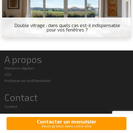
Double vitrage : dans quels cas est-il indispensable
pour vos fenêtres ?
A propos
Mentions légales
CGU
Politique de confidentialité
Contact
Contact
Espace professionnels
Contacter un menuisier
Devis gratuit dans votre ville
Trouver des chantiers