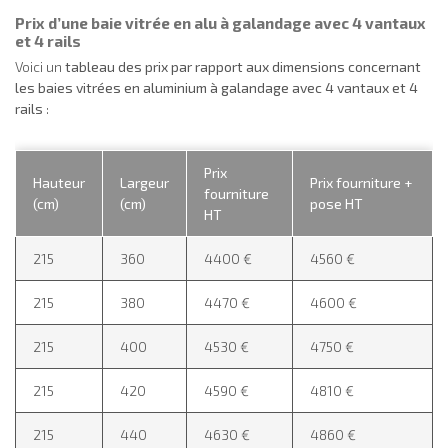
Prix d’une baie vitrée en alu à galandage avec 4 vantaux
et 4 rails
Voici un
tableau des prix par rapport aux dimensions concernant
les baies vitrées en aluminium à galandage avec 4 vantaux et 4
rails
:
Prix
Hauteur
Largeur
Prix fourniture +
fourniture
(cm)
(cm)
pose HT
HT
215
360
4400 €
4560 €
215
380
4470 €
4600 €
215
400
4530 €
4750 €
215
420
4590 €
4810 €
215
440
4630 €
4860 €