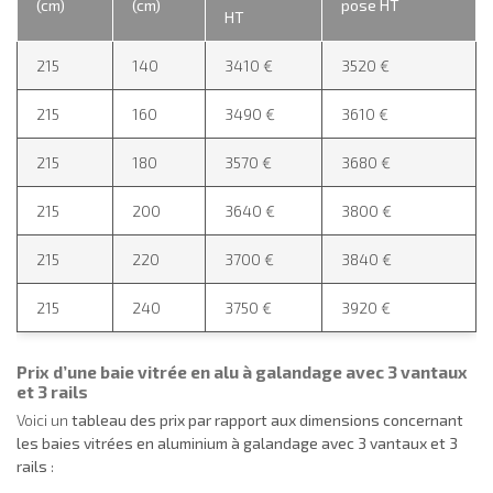
(cm)
(cm)
pose HT
HT
215
140
3410 €
3520 €
215
160
3490 €
3610 €
215
180
3570 €
3680 €
215
200
3640 €
3800 €
215
220
3700 €
3840 €
215
240
3750 €
3920 €
Prix d’une baie vitrée en alu à galandage avec 3 vantaux
et 3 rails
Voici un
tableau des prix par rapport aux dimensions concernant
les baies vitrées en aluminium à galandage avec 3 vantaux et 3
rails
: