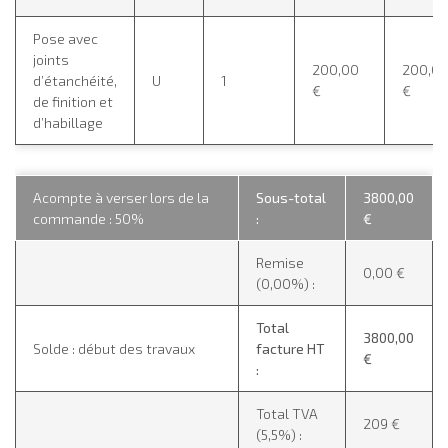
Pose avec
joints
200,00
200,0
d’étanchéité,
U
1
€
€
de finition et
d’habillage
Acompte à verser lors de la
Sous-total
3800,00
commande : 50%
:
€
Remise
0,00 €
(0,00%) :
Total
3800,00
Solde : début des travaux
facture HT
€
:
Total TVA
209 €
(5,5%) :