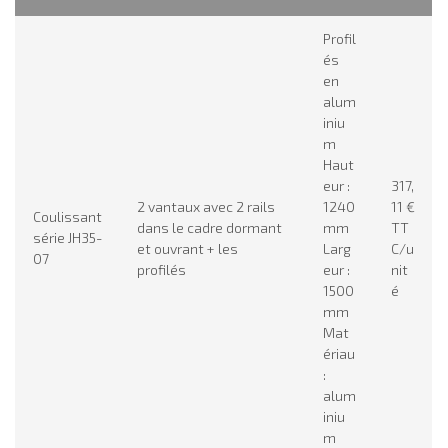
Profil
és
en
alum
iniu
m
Haut
eur :
317,
2 vantaux avec 2 rails
1240
11 €
Coulissant
dans le cadre dormant
mm
TT
série JH35-
et ouvrant + les
Larg
C/u
07
profilés
eur :
nit
1500
é
mm
Mat
ériau
:
alum
iniu
m