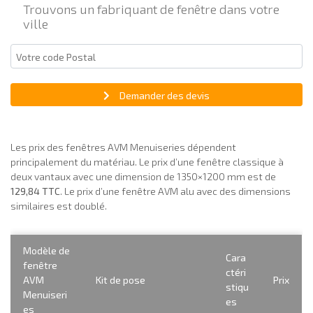
Trouvons un fabriquant de fenêtre dans votre
ville
Demander des devis
Les prix des fenêtres AVM Menuiseries dépendent
principalement du matériau. Le prix d’une fenêtre classique à
deux vantaux avec une dimension de 1350×1200 mm est de
129,84 TTC
. Le prix d’une fenêtre AVM alu avec des dimensions
similaires est doublé.
Modèle de
Cara
fenêtre
ctéri
AVM
Kit de pose
Prix
stiqu
Menuiseri
es
es