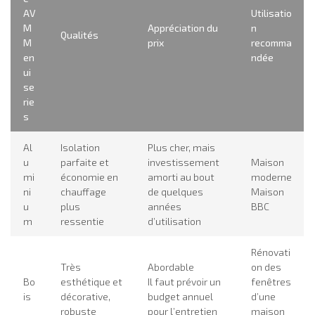
AV
Utilisatio
M
Appréciation du
n
Qualités
M
prix
recomma
en
ndée
ui
se
rie
s
Al
Isolation
Plus cher, mais
u
parfaite et
investissement
Maison
mi
économie en
amorti au bout
moderne
ni
chauffage
de quelques
Maison
u
plus
années
BBC
m
ressentie
d’utilisation
Rénovati
Très
Abordable
on des
Bo
esthétique et
Il faut prévoir un
fenêtres
is
décorative,
budget annuel
d’une
robuste
pour l’entretien
maison