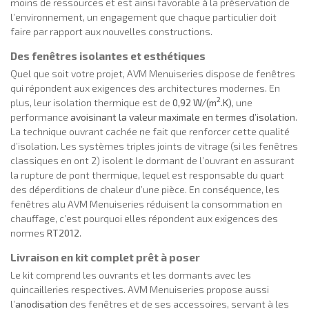
moins de ressources et est ainsi favorable à la préservation de
l’environnement, un engagement que chaque particulier doit
faire par rapport aux nouvelles constructions.
Des fenêtres isolantes et esthétiques
Quel que soit votre projet, AVM Menuiseries dispose de fenêtres
qui répondent aux exigences des architectures modernes. En
2
plus, leur isolation thermique est de
0,92 W/(m
.K)
, une
performance
avoisinant la valeur maximale en termes d’isolation
.
La technique ouvrant cachée ne fait que renforcer cette qualité
d’isolation. Les systèmes triples joints de vitrage (si les fenêtres
classiques en ont 2) isolent le dormant de l’ouvrant en assurant
la rupture de pont thermique, lequel est responsable du quart
des déperditions de chaleur d’une pièce. En conséquence, les
fenêtres alu AVM Menuiseries réduisent la consommation en
chauffage, c’est pourquoi elles répondent aux exigences des
normes
RT2012
.
Livraison en kit complet prêt à poser
Le kit comprend les ouvrants et les dormants avec les
quincailleries respectives. AVM Menuiseries propose aussi
l’
anodisation
des fenêtres et de ses accessoires, servant à les