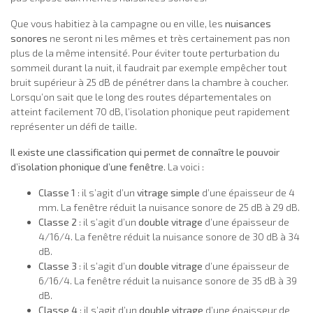
Que vous habitiez à la campagne ou en ville, les
nuisances
sonores
ne seront ni les mêmes et très certainement pas non
plus de la même intensité. Pour éviter toute perturbation du
sommeil durant la nuit, il faudrait par exemple empêcher tout
bruit supérieur à 25 dB de pénétrer dans la chambre à coucher.
Lorsqu’on sait que le long des routes départementales on
atteint facilement 70 dB, l’isolation phonique peut rapidement
représenter un défi de taille.
Il existe une classification qui permet de connaître le pouvoir
d’isolation phonique d’une fenêtre
. La voici :
Classe 1
: il s’agit d’un
vitrage simple
d’une épaisseur de 4
mm. La fenêtre réduit la nuisance sonore de 25 dB à 29 dB.
Classe 2
: il s’agit d’un
double vitrage
d’une épaisseur de
4/16/4. La fenêtre réduit la nuisance sonore de 30 dB à 34
dB.
Classe 3
: il s’agit d’un
double vitrage
d’une épaisseur de
6/16/4. La fenêtre réduit la nuisance sonore de 35 dB à 39
dB.
Classe 4
: il s’agit d’un
double vitrage
d’une épaisseur de